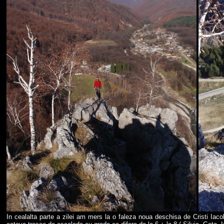
In cealalta parte a zilei am mers la o faleza noua deschisa de Cristi Iacob