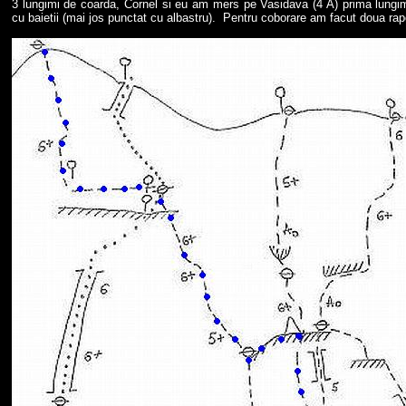
3 lungimi de coarda, Cornel si eu am mers pe Vasidava (4 A) prima lungi
cu baietii (mai jos punctat cu albastru). Pentru coborare am facut doua rape