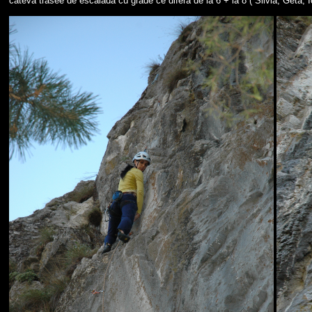
cateva trasee de escalada cu grade ce difera de la 6 + la 8 ( Silvia, Geta, 