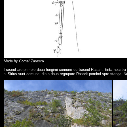
Made by Cornel Zarescu
Traseul are primele doua lungimi comune cu traseul Rasarit, tinta noastra i
si Sirius sunt comune, din a doua regrupare Rasarit pornind spre stanga. No