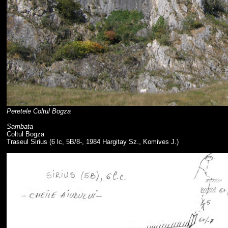
Peretele Coltul Bogza
Sambata
Coltul Bogza
Traseul Sirius (6 lc, 5B/8-, 1984 Hargitay Sz., Komives J.)