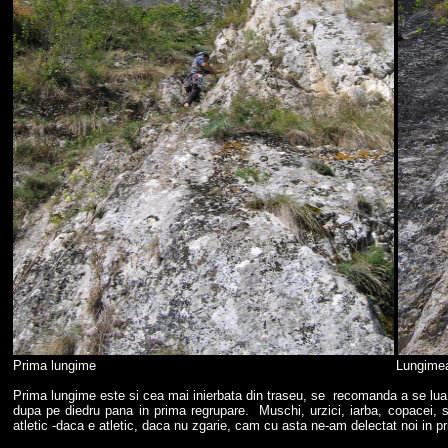
Prima lungime Lungimea I
Prima lungime este si cea mai inierbata din traseu, se recomanda a se lua 
dupa pe diedru pana in prima regrupare. Muschi, urzici, iarba, copacei, s
atletic -daca e atletic, daca nu zgarie, cam cu asta ne-am delectat noi in 