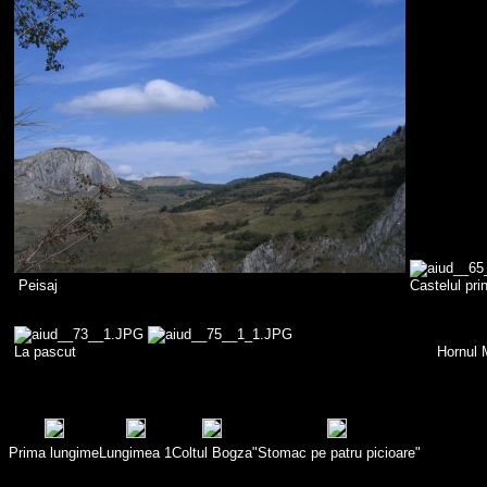
Peisaj Castelul printesei di
La pascut Hornul Mare, Cheile 
Prima lungime
Lungimea 1
Coltul Bogza
"Stomac pe patru picioare"